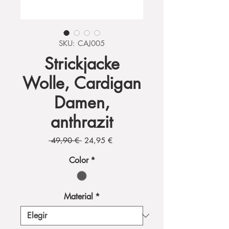
SKU: CAJ005
Strickjacke
Wolle, Cardigan
Damen,
anthrazit
Precio
Precio
 49,90 € 
24,95 €
de
oferta
Color
*
Material
*