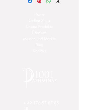
Deutschlands ab 100.00 €.
Innerhalb der EU ab 150.00 €.
Home
Online Shop
Unsere Produkte
Über uns
Messen und Märkte
Blog
Kontakt
+
49 176 57 87 85
48