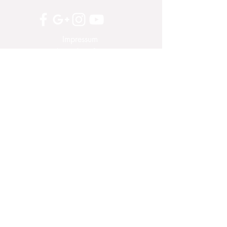
Impressum
AGB und Kundeninformationen
Widerrufsrecht
Datenschutzerklärung
Zahlung und Versand
Großhandel