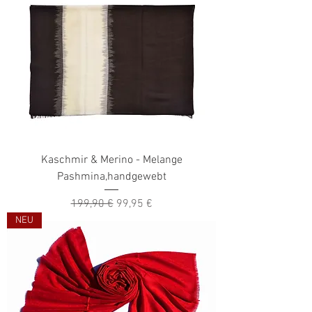
Kaschmir & Merino - Melange
Pashmina,handgewebt
Standardpreis
Sale-Preis
199,90 €
99,95 €
NEU