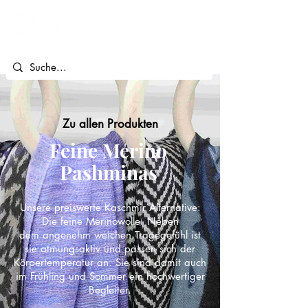
Zu allen Produkten
Feine Merino
Pashminas
Unsere preiswerte Kaschmir Alternative:
Die feine Merinowolle. Neben
dem angenehm weichen Tragegefühl ist
sie atmungsaktiv und passen sich der
Körpertemperatur an. Sie sind damit auch
im Frühling und Sommer ein hochwertiger
Begleiter.