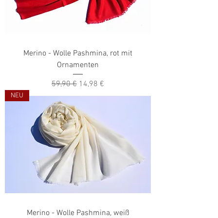
Merino - Wolle Pashmina, rot mit
Ornamenten
Standardpreis
Sale-Preis
59,90 €
14,98 €
NEU
Merino - Wolle Pashmina, weiß