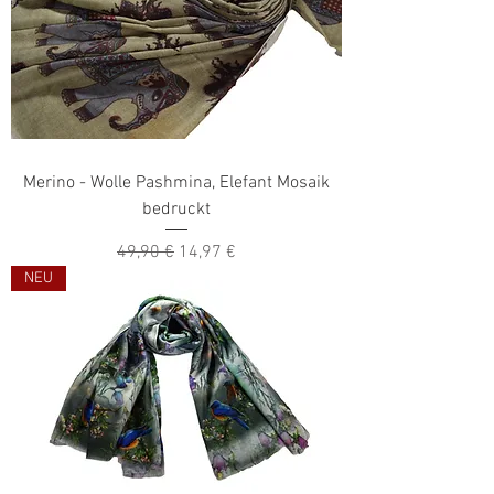
Merino - Wolle Pashmina, Elefant Mosaik
bedruckt
Standardpreis
Sale-Preis
49,90 €
14,97 €
NEU