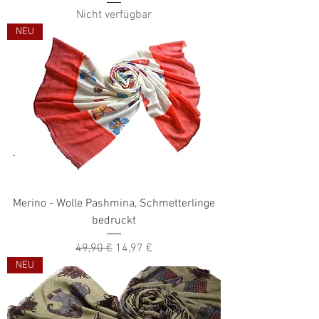
Nicht verfügbar
NEU
Merino - Wolle Pashmina, Schmetterlinge
bedruckt
Standardpreis
Sale-Preis
49,90 €
14,97 €
NEU