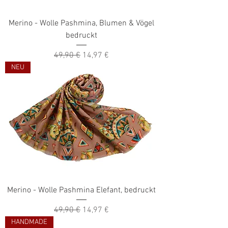
Merino - Wolle Pashmina, Blumen & Vögel
bedruckt
Standardpreis
Sale-Preis
49,90 €
14,97 €
NEU
Merino - Wolle Pashmina Elefant, bedruckt
Standardpreis
Sale-Preis
49,90 €
14,97 €
HANDMADE