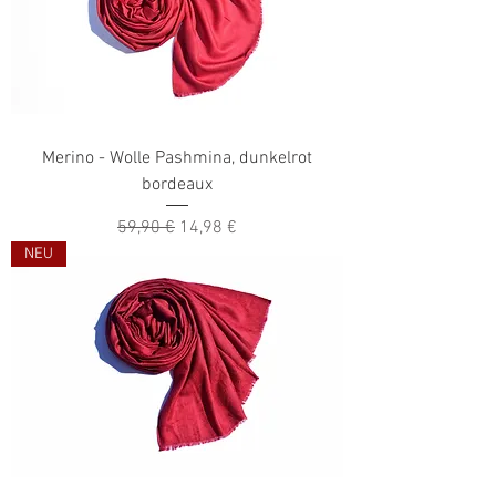
Merino - Wolle Pashmina, dunkelrot
bordeaux
Standardpreis
Sale-Preis
59,90 €
14,98 €
NEU