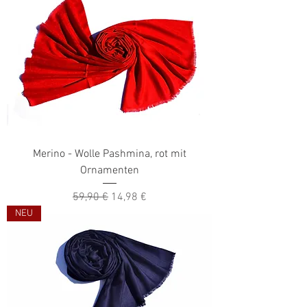
Merino - Wolle Pashmina, rot mit
Ornamenten
Standardpreis
Sale-Preis
59,90 €
14,98 €
NEU