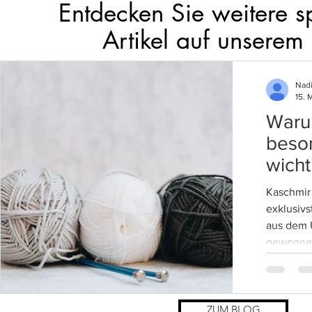
Entdecken Sie weitere 
Artikel auf unserem
Nad
15. 
Warum
beson
wicht
im Üb
Kaschmir 
exklusivs
aus dem 
gewonnen
ZUM BLOG