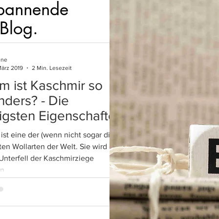
spannende
 Blog.
ine
März 2019
2 Min. Lesezeit
 ist Kaschmir so
ders? - Die
igsten Eigenschaften
erblick
ist eine der (wenn nicht sogar die)
ten Wollarten der Welt. Sie wird die
Unterfell der Kaschmirziege
...