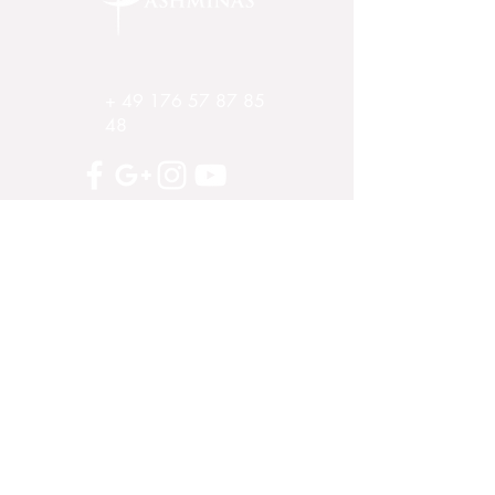
+
49 176 57 87 85
48
Impressum
AGB und Kundeninformationen
Widerrufsrecht
Datenschutzerklärung
Zahlung und Versand
Großhandel