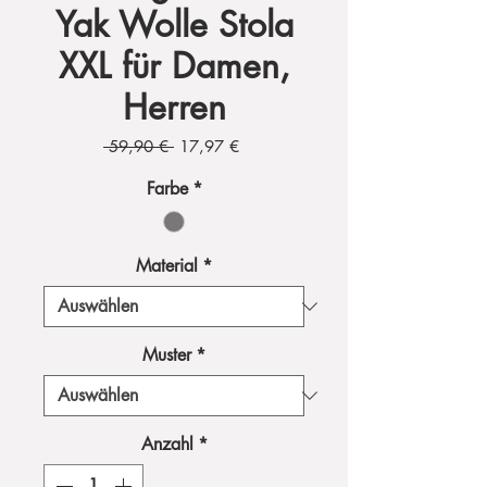
Yak Wolle Stola
XXL für Damen,
Herren
Standardpreis
Sale-
 59,90 € 
17,97 €
Preis
Farbe
*
Material
*
Muster
*
Anzahl
*