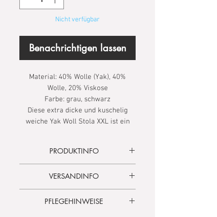
Nicht verfügbar
Benachrichtigen lassen
Material: 40% Wolle (Yak), 40%
Wolle, 20% Viskose
Farbe: grau, schwarz
Diese extra dicke und kuschelig
weiche Yak Woll Stola XXL ist ein
idealer Begleiter für kalte Tage. Sie
wurde aus der Unterwolle des
PRODUKTINFO
Hochland – Rinds handgefertigt,
welche wärmeisolierende
Sowohl für Damen als auch Herren
VERSANDINFO
Eigenschaften besitzt.
ist er das perfekte Accessoire und
verleiht Ihrem Outfit einen
Lieferzeit
3 – 5 Tage
besonderen Akzent.
PFLEGEHINWEISE
Versandkostenfrei
ab 100.00 €
Ein großer Vorteil der weichen