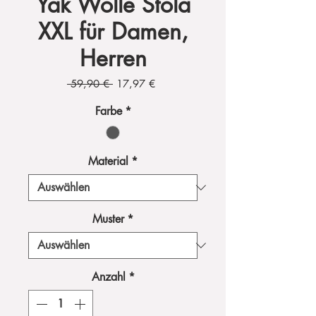
Yak Wolle Stola
XXL für Damen,
Herren
Standardpreis
Sale-
 59,90 € 
17,97 €
Preis
Farbe
*
Material
*
Muster
*
Anzahl
*