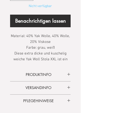
Nicht verfügbar
Benachrichtigen lassen
Material: 40% Yak Wolle, 40% Wolle,
20% Viskose
Farbe: grau, weiß
Diese extra dicke und kuschelig
weiche Yak Woll Stola XXL ist ein
idealer Begleiter für kalte Tage. Sie
wurde aus der Unterwolle des
PRODUKTINFO
Hochland – Rinds handgefertigt,
welche wärmeisolierende
Sowohl für Damen als auch Herren
VERSANDINFO
Eigenschaften besitzt.
ist er das perfekte Accessoire und
verleiht Ihrem Outfit einen
Lieferzeit
3 – 5 Tage
besonderen Akzent.
PFLEGEHINWEISE
Versandkostenfrei
ab 100.00 €
Ein großer Vorteil der weichen
Nur Handwäsche
: kurz 2-3 Minuten
Yakwolle ist, dass sie aufgrund ihrer