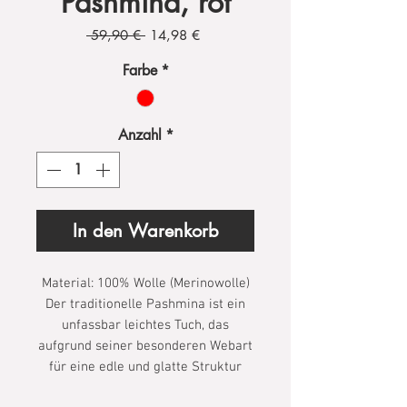
Pashmina, rot
Standardpreis
Sale-
 59,90 € 
14,98 €
Preis
Farbe
*
Anzahl
*
In den Warenkorb
Material: 100% Wolle (Merinowolle)
Der traditionelle Pashmina ist ein
unfassbar leichtes Tuch, das
aufgrund seiner besonderen Webart
für eine edle und glatte Struktur
sorgt. Es ist sogar so fein, dass sich