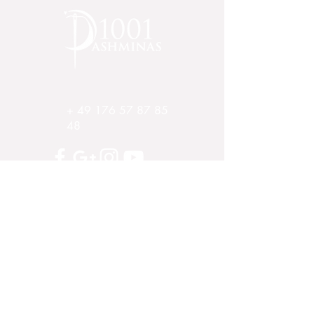
Das Tuch ist 200cm lang und 70cm
breit. Alle unsere Pashminas
werden in einer edlen Geschenkbox
geliefert.
+
49 176 57 87 85
48
Impressum
AGB und Kundeninformationen
Widerrufsrecht
Datenschutzerklärung
Zahlung und Versand
Großhandel