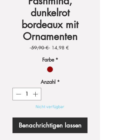
Pashmina,
dunkelrot
bordeaux mit
Ornamenten
Standardpreis
Sale-
 59,90 € 
14,98 €
Preis
Farbe
*
Anzahl
*
Nicht verfügbar
Benachrichtigen lassen